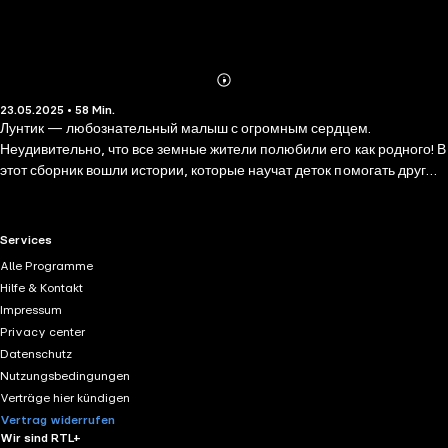
Abonnieren
Mehr
23.05.2025 • 58 Min.
Details
Лунтик — любознательный малыш с огромным сердцем.
Неудивительно, что все земные жители полюбили его как родного! В
этот сборник вошли истории, которые научат деток помогать друг
другу, быть чуткими и честными. Любимые герои пытаются поделить
на всех пирожки Бабы Капы, устраивают модный показ, чинят
разбитую вазу и тренируют силу обаяния. Готовы окунуться в мир
RTL+ useful links.
Services
крепкой дружбы и безграничной доброты? Тогда слушайте новый
Alle Programme
выпуск о Лунтике!
Hilfe & Kontakt
Impressum
Privacy center
Datenschutz
Nutzungsbedingungen
Verträge hier kündigen
Vertrag widerrufen
Wir sind RTL+