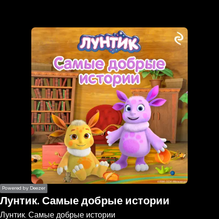
the
h page
 main
nt
the
ibility
ment
Powered by Deezer
Лунтик. Самые добрые истории
Лунтик. Самые добрые истории