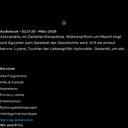
Abonnieren
Mehr
Audiobook • 02:21:20 • März 2026
Details
Alexandria, im Zeitalter Kleopatras. Während Rom um Macht ringt
und Ägypten zum Spielball der Geschichte wird, tritt sie erneut
hervor: Lyana, Tochter der Liebesgöttin Aphrodite. Gesandt, um ein
Leben vor dem Vergessen zu bewahren: das der jungen Königstochter
Arsinoë, deren Name aus der Geschichte getilgt werden soll.
Zwischen Palastintrigen, Verrat und politischem Kalkül gerät Lyana in
RTL+ useful links.
Services
eine gefährliche Nähe zu einem Denker, der mehr erkennt, als ihm
Alle Programme
erlaubt ist. Doch ihr Gegenspieler ist wieder da: Ferratus, Sohn des
Hilfe & Kontakt
Mars. Und am Rand der Wüste wartet ein Rätsel aus Stein. Ein
Impressum
sinnlicher Roman zwischen Mythos, Macht und Liebe.
Privacy center
Datenschutz
Nutzungsbedingungen
Verträge hier kündigen
Vertrag widerrufen
Wir sind RTL+