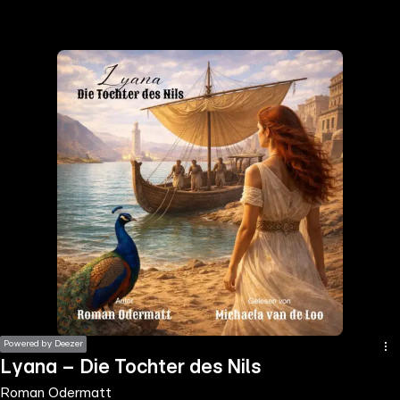
the
h page
 main
nt
the
ibility
ment
Powered by Deezer
Lyana – Die Tochter des Nils
Roman Odermatt