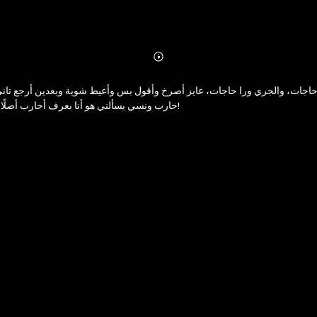
Abonnieren
Mehr
Details
حاجات، والجري ورا حاجات، عايز أصرخ وأقول بس وأعيط شوية وبعدين أرجع تان
حارب ونسي يسألني هو أنا بعرف أحارب أصلًا ولا لأ؟ أنا خايف موصلش.. وخايف أوصل أكتشف إن مش ده أصلًا اللي كنت عايزه!