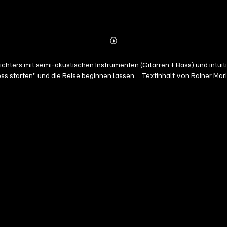
Abonnieren
Mehr
Details
chters mit semi-akustischen Instrumenten (Gitarren + Bass) und intui
 starten" und die Reise beginnen lassen.... Textinhalt von Rainer Mari