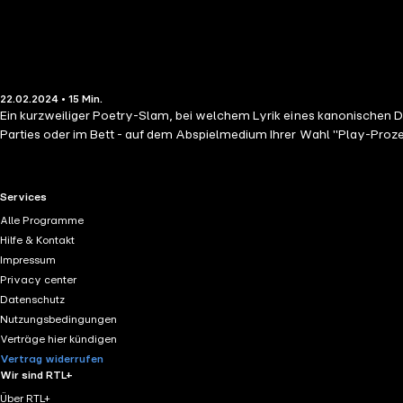
22.02.2024 • 15 Min.
Ein kurzweiliger Poetry-Slam, bei welchem Lyrik eines kanonischen Di
Parties oder im Bett - auf dem Abspielmedium Ihrer Wahl "Play-Prozess
RTL+ useful links.
Services
Alle Programme
Hilfe & Kontakt
Impressum
Privacy center
Datenschutz
Nutzungsbedingungen
Verträge hier kündigen
Vertrag widerrufen
Wir sind RTL+
Über RTL+