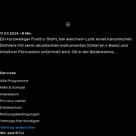
Abonnieren
Mehr
11.07.2024 • 8 Min.
Details
Ein kurzweiliger Poetry-Slam, bei welchem Lyrik eines kanonischen
Dichters mit semi-akustischen Instrumenten (Gitarren + Bass) und
intuitiver Percussion untermalt wird. Ob in der Badewanne,
unterwegs, auf Parties oder im Bett - auf dem Abspielmedium Ihrer
Wahl "Play-Prozess starten" und die Reise beginnen lassen....
Textinhalt von Heinrich Heine.
RTL+ useful links.
Services
Alle Programme
Hilfe & Kontakt
Impressum
Privacy center
Datenschutz
Nutzungsbedingungen
Verträge hier kündigen
Vertrag widerrufen
Wir sind RTL+