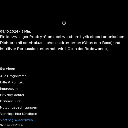
Abonnieren
Mehr
08.10.2024 • 8 Min.
Details
Ein kurzweiliger Poetry-Slam, bei welchem Lyrik eines kanonischen
Dichters mit semi-akustischen Instrumenten (Gitarren + Bass) und
intuitiver Percussion untermalt wird. Ob in der Badewanne,
unterwegs, auf Parties oder im Bett - auf dem Abspielmedium Ihrer
Wahl "Play-Prozess starten" und die Reise beginnen lassen....
Textinhalt von John Keats.
RTL+ useful links.
Services
Alle Programme
Hilfe & Kontakt
Impressum
Privacy center
Datenschutz
Nutzungsbedingungen
Verträge hier kündigen
Vertrag widerrufen
Wir sind RTL+