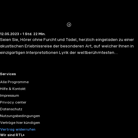
Abonnieren
Mehr
12.05.2023 • 1 Std. 22 Min.
Details
Seien Sie, Hörer ohne Furcht und Tadel, herzlich eingeladen zu einer
akustischen Erlebnissreise der besonderen Art, auf welcher Ihnen in
einzigartigen Interpretationen Lyrik der weltberühmtesten
Dichterinnen und Dichter präsentiert wird. Musikalisch untermalt mit
semi-akustischen Instrumenten (Gitarren + Bass) und intuitiver
Percussion. Fusionierende Harmonien aus dem lyrischen Wort und
RTL+ useful links.
Services
inspirierendem Sound kitzeln Ihren Geist, animieren Ihren Humor,
Alle Programme
erregen Ihren Verstand und versetzen Sie in das Universum unserer
Hilfe & Kontakt
neuen Hörbuch-Reihe "Lyrikalische Lesung". Die Gedanken von
Impressum
Wortgestaltung-Genies in Form eines unvergesslichen Poetry-
Privacy center
Slams! Ob in der Badewanne, unterwegs, auf Parties oder im Bett -
Datenschutz
auf dem Abspielmedium Ihrer Wahl "Play-Prozess starten" und die
Nutzungsbedingungen
Reise beginnen lassen.... Episode 19 enthält auserwählte Lyrik von:
Verträge hier kündigen
Kurt Tucholsky, Wilhelm Busch.
Vertrag widerrufen
Wir sind RTL+