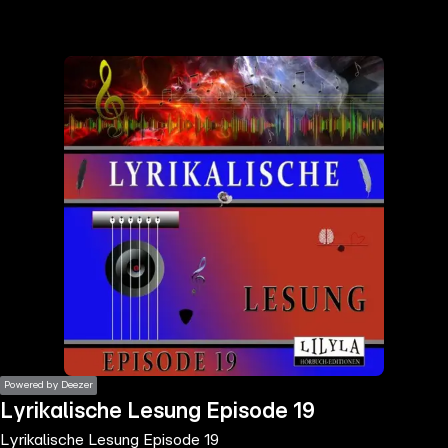
the
h page
 main
nt
the
ibility
ment
Powered by Deezer
Lyrikalische Lesung Episode 19
Lyrikalische Lesung Episode 19