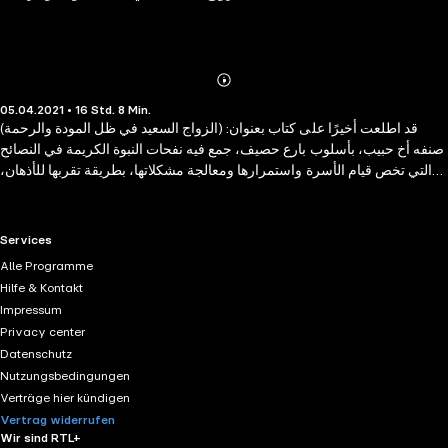
Abonnieren
Mehr
05.04.2021 • 16 Std. 8 Min.
Details
قد اطلعت أخيرًا على كتاب بعنوان: (الزواج السعيد في ظل المودة والرحمة)
صنفه أخ حبيب، بأسلوب بارع حصيف، جمع فيه نفحات النبوة الكريمة في النصائح
التي تخص قيام الأسرة واستمرارها ومعالجة مشكلاتها، بطريقة تقربها للأذهان،
وتحببها إلى القلوب، مسندة إلى المصادر الموثوقة، وزينّه بتجاربه الناجحة عبر
سني حــياته الطـويلة التي قـضاها في الفتوى وحل مشكلات الناس الأسرية
وغيرها، فجاء - بحمد االله تعالى - سفراً نادراً، وبحثاً متعمقاً في موضوعه، يتضمن
RTL+ useful links.
Services
النواحي الشرعية والاجتماعية والإنسانية والتربوية، فله شكري وتقديري، وهو من
Alle Programme
عرفته على مقاعد الدراسة زميلاً محبباً، وعلى كرسي الفتوى أستاذاً ناضجاً، وفي
Hilfe & Kontakt
دروسه داعية مفوهاً، وفي بحوثه فقيهاً متعمقاً.
Impressum
Privacy center
Datenschutz
Nutzungsbedingungen
Verträge hier kündigen
Vertrag widerrufen
Wir sind RTL+