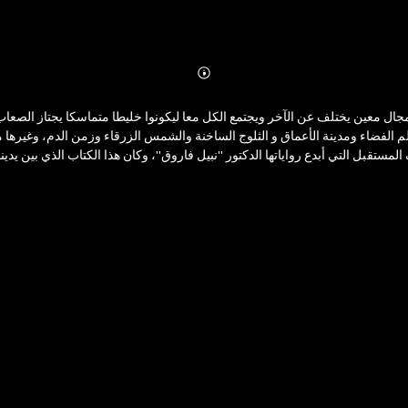
Abonnieren
Mehr
Details
م الفضاء ومدينة الأعماق و الثلوج الساخنة والشمس الزرقاء وزمن الدم، وغيرها م
ستقبل التي أبدع رواياتها الدكتور "نبيل فاروق"، وكان هذا الكتاب الذي بين يدينا 
نور) وفريقه فى التصدى لمبعوث (أرغوران) ، الكوكب المقاتل ؟.. • لمن يكون النصر ب