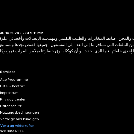
30.10.2024 • 2 Std. 11 Min.
(نور الدين)، (سلوى)، (رمزي)، (محمود) إنه الفريق الذي يختص كل شخص فيه بمجال معين يختلف عن الآخر ويجتمع الكل معا ليكونوا خليطا متماسكا يجتاز الصعاب والمحن.. ضابط المخابرات والطبيب النفسي ومهندسة الإتصالات وأخصائي علم
ن الملفات التى تسافر بنا إلى الغد ..إلى المستقبل.. جميعها قصص نجدها ونستمتع
إحدى حلقاتها.• ما الذى يحدث لو أن كوكبًا يفوق حضارتنا بملايين المرات قرر يومًا
ا تُرى ؟ لـ (نور) ورفاقه ، أم للمقاتل الأرغورانى (بودون) ، فى معركة الكواكب ؟
RTL+ useful links.
Services
Alle Programme
Hilfe & Kontakt
Impressum
Privacy center
Datenschutz
Nutzungsbedingungen
Verträge hier kündigen
Vertrag widerrufen
Wir sind RTL+