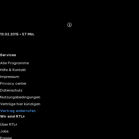
Abonnieren
Mehr
13.02.2015 • 57 Min.
Details
RTL+ useful links.
Services
Alle Programme
Hilfe & Kontakt
Impressum
Privacy center
Datenschutz
Nutzungsbedingungen
Verträge hier kündigen
Vertrag widerrufen
Wir sind RTL+
Über RTL+
Jobs
Presse