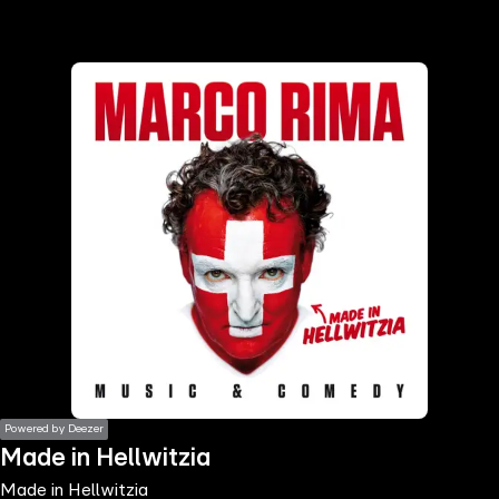
the
h page
 main
nt
the
ibility
ment
Powered by Deezer
Made in Hellwitzia
Made in Hellwitzia