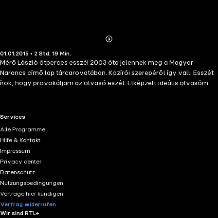
Abonnieren
Mehr
01.01.2015 • 2 Std. 19 Min.
Details
Mérő László ötperces esszéi 2003 óta jelennek meg a Magyar
Narancs címő lap tárcarovatában. Közírói szerepéről így vall: Esszét
írok, hogy provokáljam az olvasó eszét. Elképzelt ideális olvasóm
illetve hallgatóm az, aki csak egyszerően intellektuális kalandra
vágyik.
RTL+ useful links.
Services
Alle Programme
Hilfe & Kontakt
Impressum
Privacy center
Datenschutz
Nutzungsbedingungen
Verträge hier kündigen
Vertrag widerrufen
Wir sind RTL+