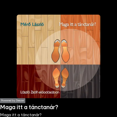
the
h page
 main
nt
the
ibility
ment
Powered by Deezer
Maga itt a tánctanár?
Maga itt a tánctanár?