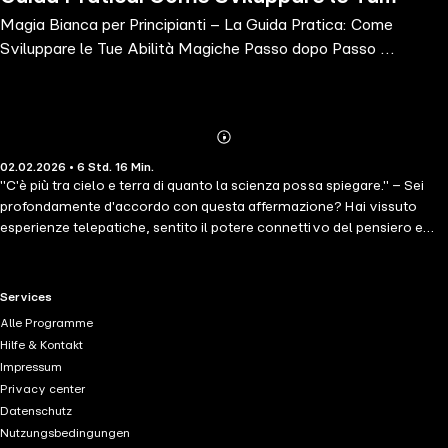
Magia Bianca per Principianti – La Guida Pratica: Come
Abilità Magiche Passo dopo Passo e
Sviluppare le Tue Abilità Magiche Passo dopo Passo e
Imparare l'Arte della
Imparare l'Arte della
Abonnieren
Mehr
02.02.2026 • 6 Std. 16 Min.
Details
"C'è più tra cielo e terra di quanto la scienza possa spiegare." – Sei
profondamente d'accordo con questa affermazione? Hai vissuto
esperienze telepatiche, sentito il potere connettivo del pensiero e
desideri utilizzare consapevolmente e intenzionalmente le forze
illimitate che ci circondano? Allora sei pronto per il meraviglioso
cammino della magia bianca, e in questo libro scoprirai come
RTL+ useful links.
Services
diventare una vera strega! Il termine "strega" ha bisogno di una
Alle Programme
rivisitazione: basta scope, pozioni o patti satanici, perché una vera
Hilfe & Kontakt
strega è semplicemente qualcuno consapevole delle energie che
Impressum
connettono tutto e che ha imparato a usarle in modo benefico. Ecco
Privacy center
la notizia migliore per cominciare: puoi farlo anche tu! Scopri come
Datenschutz
sviluppare i tuoi poteri e connetterti con le energie magiche in questo
Nutzungsbedingungen
libro. Acquisisci una profonda consapevolezza dei tuoi processi