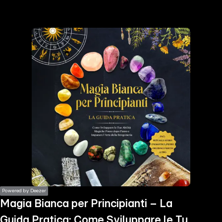
the
h page
 main
nt
the
ibility
ment
Powered by Deezer
Magia Bianca per Principianti – La
Guida Pratica: Come Sviluppare le Tue