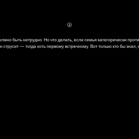
Abonnieren
Mehr
Details
олжно быть нетрудно. Но что делать, если семья категорически прот
н струсит — тогда хоть первому встречному. Вот только кто бы знал, 