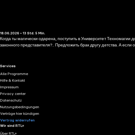
18.06.2026 • 13 Std. 5 Min.
Когда ты магически одарена, поступить в Университет Техномагии д
законного представителя?.. Предложить брак другу детства. А если о
RTL+ useful links.
Services
Alle Programme
Hilfe & Kontakt
Impressum
Privacy center
Datenschutz
Nutzungsbedingungen
Verträge hier kündigen
Vertrag widerrufen
Wir sind RTL+
Über RTL+