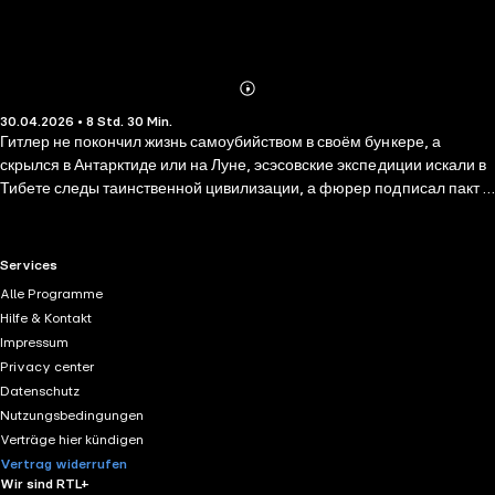
Abonnieren
Mehr
30.04.2026 • 8 Std. 30 Min.
Details
Гитлер не покончил жизнь самоубийством в своём бункере, а
скрылся в Антарктиде или на Луне, эсэсовские экспедиции искали в
Тибете следы таинственной цивилизации, а фюрер подписал пакт с
Дьяволом –– все это только малая часть мифов современной поп-
культуры о нацистской Германии. В то, что оккультисты подчинили
себе всю политическую жизнь в Третьем Рейхе, очень часто верят
RTL+ useful links.
Services
не только любители конспирологических теорий. Военный историк
Alle Programme
Дмитрий Жуков развенчивает мифы и абсурдные домыслы и
Hilfe & Kontakt
критически рассматривает версию об «оккультном происхождении»
Impressum
нацизма и влиянии эзотерических кругов на преступную идеологию
Privacy center
и практику гитлеризма.
Datenschutz
Nutzungsbedingungen
Verträge hier kündigen
Vertrag widerrufen
Wir sind RTL+