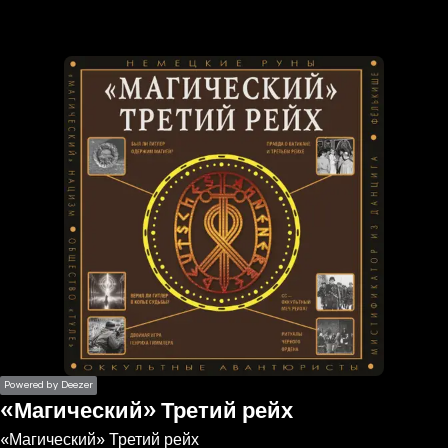
the
h page
 main
nt
the
ibility
ment
Powered by Deezer
«Магический» Третий рейх
«Магический» Третий рейх