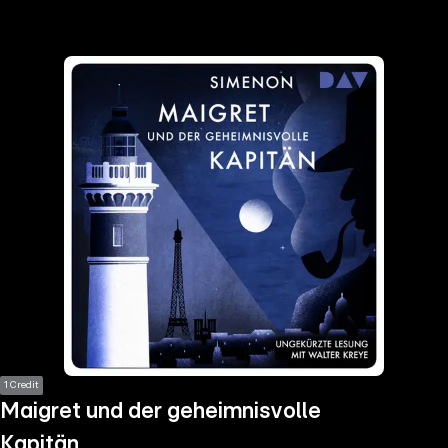
the
h page
 main
nt
the
ibility
ment
1 Credit
Maigret und der geheimnisvolle
Kapitän