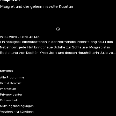
Maigret und der geheimnisvolle Kapitän
Abonnieren
Mehr
22.05.2020 • 5 Std. 40 Min.
Details
Ein nebliges Hafenstädtchen in der Normandie. Nächtelang heult das
Nebelhorn, jede Flut bringt neue Schiffe zur Schleuse. Maigret ist in
Begleitung von Kapitän Yves Joris und dessen Haushälterin Julie vor
Ort. Er soll herausfinden, wer auf den Kapitän geschossen und wer
ihm dann die Kugel so fachmännisch aus dem Kopf operiert hat, dass
er zwar sein Gedächtnis verloren, aber sein Leben behalten hat. Doch
RTL+ useful links.
Services
dann geschieht im dichten Nebel ein Mord – und Maigret steht vor
Alle Programme
einer Mauer des Schweigens und bekommt es mit Dünkel und
Hilfe & Kontakt
düsteren Leidenschaften zu tun.Maigrets 15. Fall spielt im
Impressum
Hafenstädtchen Ouistreham in der Normandie.Ungekürzte Lesung mit
Privacy center
Walter Kreye
Datenschutz
Nutzungsbedingungen
Verträge hier kündigen