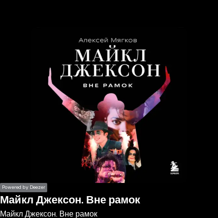
the
h page
 main
nt
the
ibility
ment
Powered by Deezer
Майкл Джексон. Вне рамок
Майкл Джексон. Вне рамок