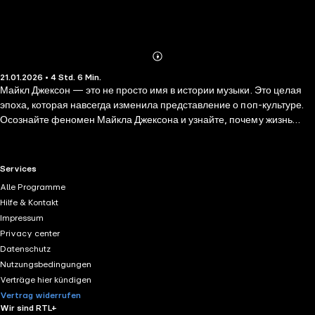
Abonnieren
Mehr
21.01.2026 • 4 Std. 6 Min.
Details
Майкл Джексон — это не просто имя в истории музыки. Это целая
эпоха, которая навсегда изменила представление о поп-культуре.
Осознайте феномен Майкла Джексона и узнайте, почему жизнь
короля поп-музыки была окружена таким количеством тайн и
скандалов. Автор книги Алексей Мягков, видеоблогер и автор
популярного канала «Культура попсы» показывает короля поп-
RTL+ useful links.
Services
музыки со всех доступных сторон, делая его образ в этой книге
Alle Programme
настоящим, живым и многогранным. В аудиокниге вы найдете: •
Hilfe & Kontakt
Историю создания «Thriller» — самого продаваемого альбома всех
Impressum
времен. • Трагедии детства и триумфы в творчестве. • Подборки
Privacy center
фотографий Майкла Джексона и его семьи в разные годы. •
Datenschutz
Вдохновляющие моменты и личные испытания, которые он смог
Nutzungsbedingungen
преодолеть. Уникальный стиль, инновационные клипы и
Verträge hier kündigen
танцевальные движения сделали Майкла Джексона иконой. Но за
Vertrag widerrufen
сценой скрывались личные трагедии и борьба за признание. Майкл
Wir sind RTL+
оставил после себя не только музыку, но и наследие, которое