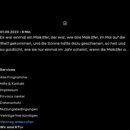
Abonnieren
Mehr
01.09.2023 • 8 Min.
Details
Es war einmal ein Maikäfer, der war, wie alle Maikäfer, im Mai auf die
Welt gekommen, und die Sonne hatte dazu geschienen, so hell und
so goldlicht, wie sie nur einmal im Jahr scheint, wenn die Maikäfer auf
die Welt kommen. Dem Maikäfer aber war es einerlei. „Das
Sonnengold kann man nicht fressen“, sagte er sich, „also was geht es
mich an!“ Dann zählte er seine Beine, erst links und dann rechts, und
RTL+ useful links.
Services
addierte sie zusammen.
Alle Programme
Hilfe & Kontakt
Impressum
Privacy center
Datenschutz
Nutzungsbedingungen
Verträge hier kündigen
Vertrag widerrufen
Wir sind RTL+