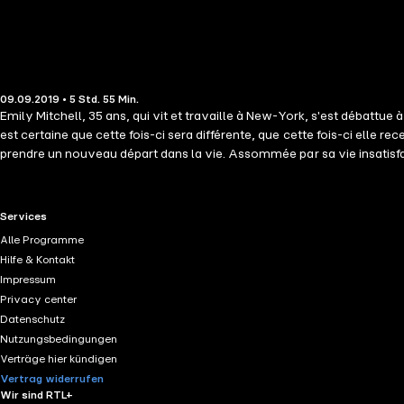
09.09.2019 • 5 Std. 55 Min.
Emily Mitchell, 35 ans, qui vit et travaille à New-York, s'est débattue
est certaine que cette fois-ci sera différente, que cette fois-ci elle r
prendre un nouveau départ dans la vie. Assommée par sa vie insatisfa
abandonnée de son père sur la côte du Maine, une vaste et vieille mai
l'hiver n'est pas le moment idéal pour être dans le Maine. Emily n'y a 
a disparu, et Emily n'a jamais été capable de se résoudre à remettre un
RTL+ useful links.
Services
enfance qu'elle ait jamais connu. Elle ne prévoit d'y aller que pour u
Alle Programme
du bord de mer, sa situation dans une petite ville - et plus que tout, s
Hilfe & Kontakt
plus inattendu de tous? Un week-end peut-il devenir une vie? Maintenan
Impressum
vous refera tomber amoureuse des romances encore une fois.
Privacy center
Datenschutz
Nutzungsbedingungen
Verträge hier kündigen
Vertrag widerrufen
Wir sind RTL+