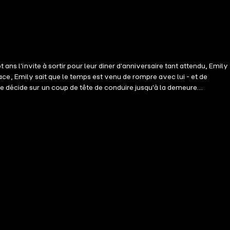
ans l'invite à sortir pour leur diner d'anniversaire tant attendu, Emily
place, Emily sait que le temps est venu de rompre avec lui - et de
le décide sur un coup de tête de conduire jusqu'à la demeure
emps négligé, l'édifice a désespérément besoin de réparations, et
r et fait voler en éclats sa famille. Ses parents ont divorcé, son père
 sa vie qui chancelle, Emily se sent attirée par le seul lieu de son
la maison, ses nombreux secrets, ses souvenirs de son père, le charme
-elle trouver les réponses qu'elle a cherchées ici, dans l'endroit le
velle série romantique qui vous fera rire, vous fera pleurer - et