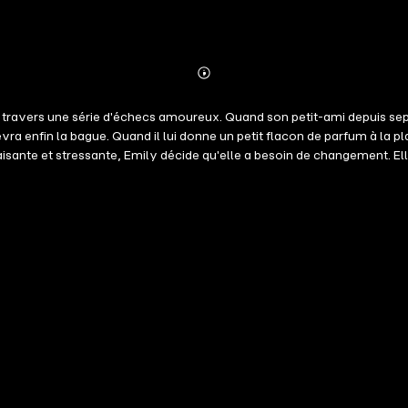
Abonnieren
Mehr
Details
 à travers une série d'échecs amoureux. Quand son petit-ami depuis sept 
ecevra enfin la bague. Quand il lui donne un petit flacon de parfum à la 
isante et stressante, Emily décide qu'elle a besoin de changement. El
son où elle a passé des été magiques étant enfant. Mais, depuis longt
pas été en 20 ans, quand un accident tragique a changé la vie de sa sœu
 pied dans cette maison. Maintenant, pour une raison ou une autre, avec
n week-end, pour s'éclaircir l'esprit. Mais quelque chose à propos de 
on magnifique gardien mystérieux - ne veulent pas la laisser partir. Peut
t et à tout jamais est le premier tome du début d'une éblouissante nou