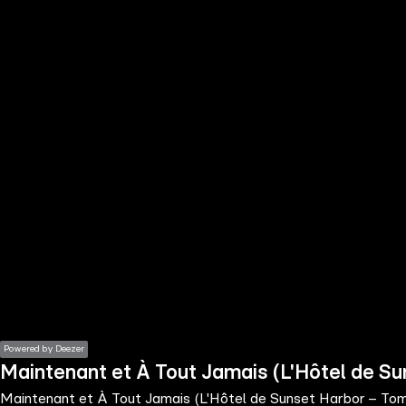
the
h page
 main
nt
the
ibility
ment
Powered by Deezer
Maintenant et À Tout Jamais (L'Hôtel de Su
Maintenant et À Tout Jamais (L'Hôtel de Sunset Harbor – Tom