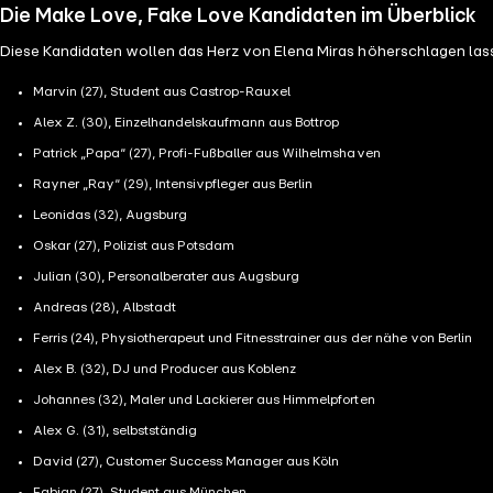
Die Make Love, Fake Love Kandidaten im Überblick
Diese Kandidaten wollen das Herz von Elena Miras höherschlagen las
Marvin (27), Student aus Castrop-Rauxel
Alex Z. (30), Einzelhandelskaufmann aus Bottrop
Patrick „Papa“ (27), Profi-Fußballer aus Wilhelmshaven
Rayner „Ray“ (29), Intensivpfleger aus Berlin
Leonidas (32), Augsburg
Oskar (27), Polizist aus Potsdam
Julian (30), Personalberater aus Augsburg
Andreas (28), Albstadt
Ferris (24), Physiotherapeut und Fitnesstrainer aus der nähe von Berlin
Alex B. (32), DJ und Producer aus Koblenz
Johannes (32), Maler und Lackierer aus Himmelpforten
Alex G. (31), selbstständig
David (27), Customer Success Manager aus Köln
Fabian (27), Student aus München