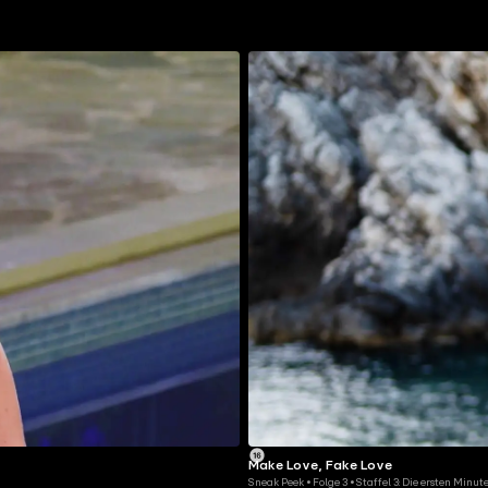
Make Love, Fake Love
Sneak Peek • Folge 3 • Staffel 3: Die ersten Minu