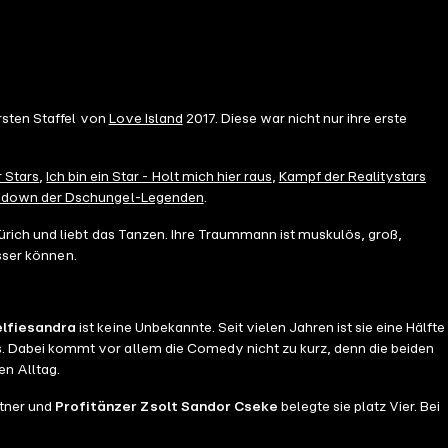
rsten Staffel von
Love Island
2017. Diese war nicht nur ihre erste
 Stars
,
Ich bin ein Star - Holt mich hier raus
,
Kampf der Realitystars
howdown der Dschungel-Legenden
.
n Zürich und liebt das Tanzen. Ihre Traummann ist muskulös, groß,
sser können.
elfiesandra
ist keine Unbekannte. Seit vielen Jahren ist sie eine Hälfte
. Dabei kommt vor allem die Comedy nicht zu kurz, denn die beiden
en Alltag.
rtner und
Profitänzer Zsolt Sandor Cseke
belegte sie platz Vier. Bei