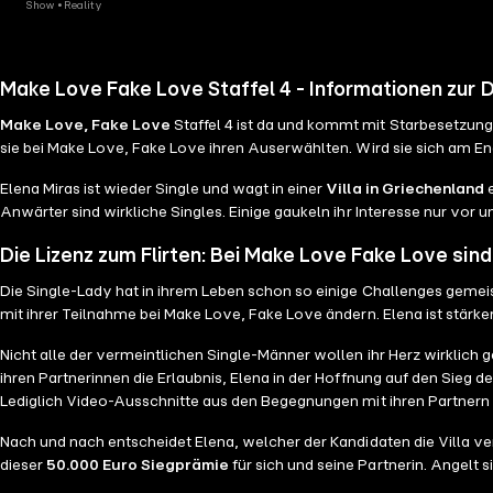
Show • Reality
Make Love Fake Love Staffel 4 - Informationen zur 
Make Love, Fake Love
Staffel 4 ist da und kommt mit Starbesetzung. 
sie bei Make Love, Fake Love ihren Auserwählten. Wird sie sich am En
Elena Miras ist wieder Single und wagt in einer
Villa in Griechenland
e
Anwärter sind wirkliche Singles. Einige gaukeln ihr Interesse nur vor 
Die Lizenz zum Flirten: Bei Make Love Fake Love sind
Die Single-Lady hat in ihrem Leben schon so einige Challenges gemeist
mit ihrer Teilnahme bei Make Love, Fake Love ändern. Elena ist stärk
Nicht alle der vermeintlichen Single-Männer wollen ihr Herz wirklich 
ihren Partnerinnen die Erlaubnis, Elena in der Hoffnung auf den Sieg 
Lediglich Video-Ausschnitte aus den Begegnungen mit ihren Partner
Nach und nach entscheidet Elena, welcher der Kandidaten die Villa v
dieser
50.000 Euro Siegprämie
für sich und seine Partnerin. Angelt