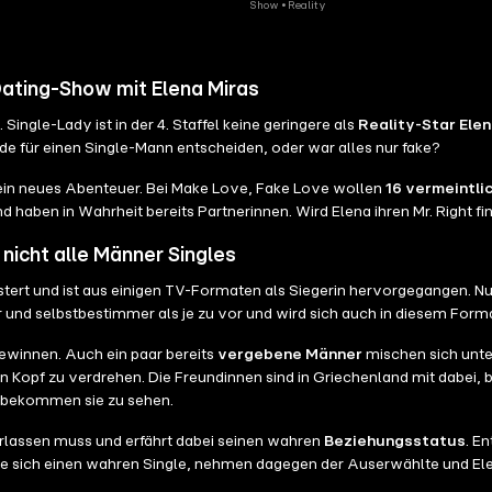
Show • Reality
Dating-Show mit Elena Miras
Single-Lady ist in der 4. Staffel keine geringere als
Reality-Star Ele
de für einen Single-Mann entscheiden, oder war alles nur fake?
in neues Abenteuer. Bei Make Love, Fake Love wollen
16 vermeintli
und haben in Wahrheit bereits Partnerinnen. Wird Elena ihren Mr. Right
 nicht alle Männer Singles
ert und ist aus einigen TV-Formaten als Siegerin hervorgegangen. Nur m
er und selbstbestimmer als je zu vor und wird sich auch in diesem For
gewinnen. Auch ein paar bereits
vergebene Männer
mischen sich unte
den Kopf zu verdrehen. Die Freundinnen sind in Griechenland mit dabei
n bekommen sie zu sehen.
erlassen muss und erfährt dabei seinen wahren
Beziehungsstatus
. E
 sie sich einen wahren Single, nehmen dagegen der Auserwählte und El