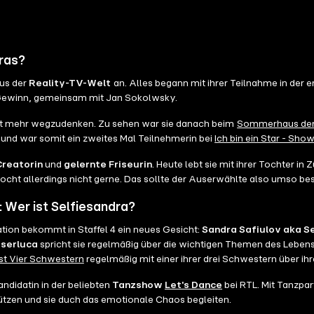
iras?
aus der
Reality-TV-Welt
an. Alles begann mit ihrer Teilnahme in der e
 Gewinn, gemeinsam mit Jan Sokolwsky.
ht mehr wegzudenken. Zu sehen war sie danach beim
Sommerhaus der
 und war somit ein zweites Mal Teilnehmerin bei
Ich bin ein Star - S
reatorin
und
gelernte Friseurin
. Heute lebt sie mit ihrer Tochter i
 kocht allerdings nicht gerne. Das sollte der Auserwählte also umso be
 Wer ist Selfiesandra?
tion bekommt in Staffel 4 ein neues Gesicht:
Sandra Safiulov aka S
serluca
spricht sie regelmäßig über die wichtigen Themen des Lebens
t Vier Schwestern
regelmäßig mit einer ihrer drei Schwestern über ihr
didatin in der beliebten
Tanzshow
Let's Dance
bei RTL. Mit Tanzpa
ützen und sie duch das emotionale Chaos begleiten.