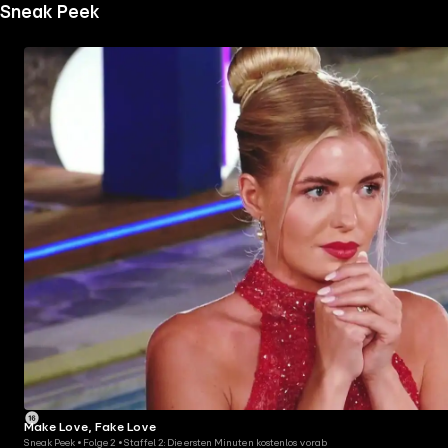
Sneak Peek
Make Love, Fake Love
Sneak Peek • Folge 2 • Staffel 2: Die ersten Minuten kostenlos vorab