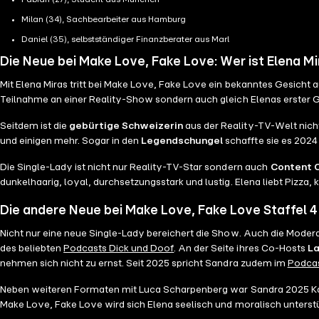
Milan (34), Sachbearbeiter aus Hamburg
Daniel (35), selbstständiger Finanzberater aus Marl
Die Neue bei Make Love, Fake Love: Wer ist Elena M
Mit Elena Miras tritt bei Make Love, Fake Love ein bekanntes Gesicht 
Teilnahme an einer Reality-Show sondern auch gleich Elenas erster
Seitdem ist die
gebürtige Schweizerin
aus der Reality-TV-Welt nic
und einigen mehr. Sogar in den
Legendschungel
schaffte sie es 2024
Die Single-Lady ist nicht nur Reality-TV-Star sondern auch
Content C
dunkelhaarig, loyal, durchsetzungsstark und lustig. Elena liebt Pizza,
Die andere Neue bei Make Love, Fake Love Staffel 4:
Nicht nur eine neue Single-Lady bereichert die Show. Auch die Modera
des beliebten
Podcasts Dick und Doof
. An der Seite ihres Co-Hosts
La
nehmen sich nicht zu ernst. Seit 2025 spricht Sandra zudem im
Podcas
Neben weiteren Formaten mit Luca Scharpenberg war Sandra 2025 Kan
Make Love, Fake Love wird sich Elena seelisch und moralisch unterst