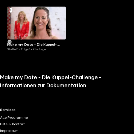
Make my Date - Die Kuppel-
Staffel 1 • Folge 1 • Pilotfolge
Challenge
Make my Date - Die Kuppel-Challenge -
Informationen zur Dokumentation
RTL+ useful links.
Services
Alle Programme
Hilfe & Kontakt
Impressum