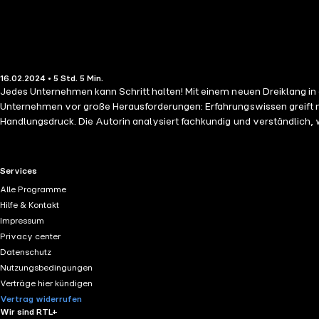
16.02.2024 • 5 Std. 5 Min.
Jedes Unternehmen kann Schritt halten! Mit einem neuen Dreiklang in 
Unternehmen vor große Herausforderungen: Erfahrungswissen greift ni
Handlungsdruck. Die Autorin analysiert fachkundig und verständlich, 
Prinzipien aus den 3 Bereichen Strategie – Struktur – Führung für d
die Hand, um die Weichen hin zu einem erfolgreichen Bestehen ihres
ein sich selbstverstärkendes Kontinuum. Dieses ist in sich fundiert und
RTL+ useful links.
Services
Sachbuch für alle, die den rasanten Wandel (nicht nur) in Handel, Ver
Alle Programme
Persönlichkeit der Autorin.
Hilfe & Kontakt
Impressum
Privacy center
Datenschutz
Nutzungsbedingungen
Verträge hier kündigen
Vertrag widerrufen
Wir sind RTL+