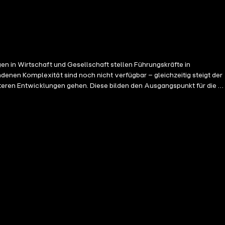
n in Wirtschaft und Gesellschaft stellen Führungskräfte in
enen Komplexität sind noch nicht verfügbar – gleichzeitig steigt der
iteren Entwicklungen gehen. Diese bilden den Ausgangspunkt für die 15
ungskräften ein systematisches und systemisches Instrumentarium an
 kommt und Geschwindigkeit aufnimmt, entsteht daraus automatisch
erden. Ein hochaktuelles, praxisnahes und gleichzeitig kurzweiliges
ürdigkeit und Strahlkraft bezieht das Werk nicht zuletzt aus der