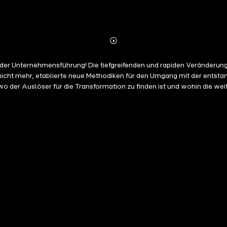
Abonnieren
Mehr
Details
der Unternehmensführung! Die tiefgreifenden und rapiden Veränderunge
cht mehr, etablierte neue Methodiken für den Umgang mit der entstand
wo der Auslöser für die Transformation zu finden ist und wohin die we
ie heute wie zukünftig benötigte Unternehmensführung. Sie geben Führ
 Unternehmens am Markt zu stellen. Wenn dieser Dreiklang ins Laufen
 bleibt damit stabil, es kann jederzeit hochskaliert und beschleunigt w
trieb und Marketing ganzheitlich verstehen und meistern wollen. Glaubw