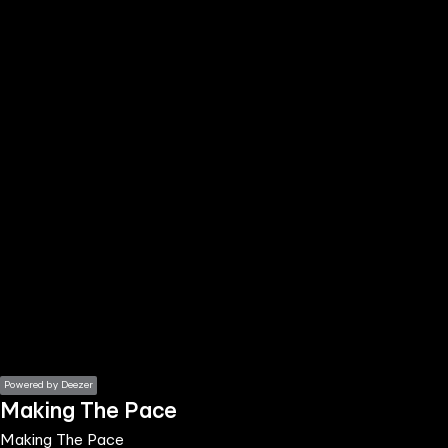
the
h page
 main
nt
the
ibility
ment
Powered by Deezer
Making The Pace
Making The Pace