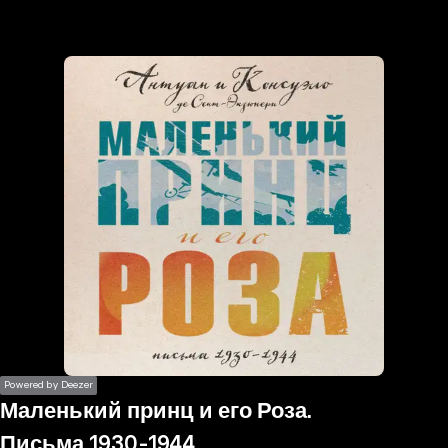
the
h page
 main
nt
the
ibility
ment
Powered by Deezer
Маленький принц и его Роза.
Письма 1930-1944