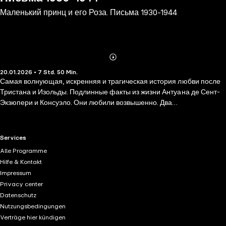
Маленький принц и его Роза. Письма 1930-1944
Abonnieren
Mehr
20.01.2026 • 7 Std. 50 Min.
Details
Самая волнующая, искренняя и трагическая история любви после
Тристана и Изольды. Подлинные факты из жизни Антуана де Сент-
Экзюпери и Консуэло. Они любили возвышенно. Два
сверхчувствительных, обожженных жизнью человека обмениваются
нежностью на бумаге, прощают друг друга, обещают лучшее,
сближаются на ощупь. В этом мире только они есть друг для друга.
RTL+ useful links.
Services
Эта переписка проливает свет на отношения звездной пары,
Alle Programme
которая прославилась скандальностью. Письма — это факты. А
Hilfe & Kontakt
факты — упрямая вещь. Мы слышим голоса и мужа, и жены,
Impressum
открываем для себя правду. И не остается сомнений в том, что
Privacy center
Консуэло занимала место номер один в сердце нашего героя и в
Datenschutz
сказке о Маленьком принце (роза). Он писатель и летчик. Она
Nutzungsbedingungen
художник и скульптор. И не так уж симпатичен этот Антуан. Мачо,
Verträge hier kündigen
требовательный нытик, неспособный устоять ни перед одной