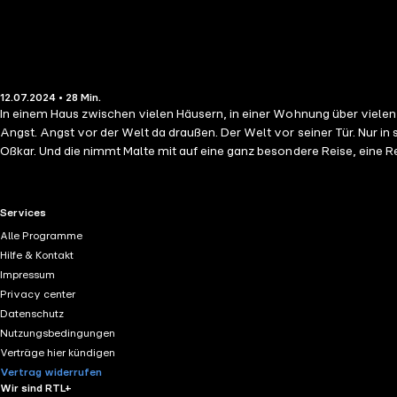
12.07.2024 • 28 Min.
In einem Haus zwischen vielen Häusern, in einer Wohnung über vielen 
Angst. Angst vor der Welt da draußen. Der Welt vor seiner Tür. Nur i
Oßkar. Und die nimmt Malte mit auf eine ganz besondere Reise, eine R
liebevoll komponierter Musik und besonderem Sound-Design. Hörspiel
Wilhelmine: Katja Brügger Timeo: Louis Wilk-Brody Ma: Ma Kompositi
Aufnahmen: Superhearo Audio Aufnahmen: Tonetage, dcBelle Audiopos
RTL+ useful links.
Services
für das wunderbare Banjo-Sample!) Gitarren: Christian Kögel und Mi
Alle Programme
Hilfe & Kontakt
Impressum
Privacy center
Datenschutz
Nutzungsbedingungen
Verträge hier kündigen
Vertrag widerrufen
Wir sind RTL+