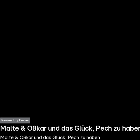
the
h page
 main
nt
the
ibility
ment
Powered by Deezer
Malte & Oßkar und das Glück, Pech zu habe
Malte & Oßkar und das Glück, Pech zu haben