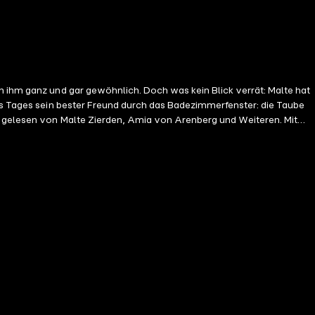
n ihm ganz und gar gewöhnlich. Doch was kein Blick verrät: Malte hat
nes Tages sein bester Freund durch das Badezimmerfenster: die Taube
ch gelesen von Malte Zierden, Amia von Arenberg und Weiteren. Mit
 Malte: Malte Zierden Phia: Phia Quantius Pech: Jaro von Arenberg
n, Klavier, Banjo, Percussion: Paul Brody Sound-Design,
ioline: Marie Johnson Banjo: Paul Lion Sinclair (herzlichen Dank