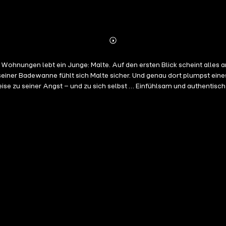
Abonnieren
Mehr
Details
Wohnungen lebt ein Junge: Malte. Auf den ersten Blick scheint alles a
n seiner Badewanne fühlt sich Malte sicher. Und genau dort plumpst ei
eise zu seiner Angst – und zu sich selbst … Einfühlsam und authentis
bearbeitung und Regie: Uticha Marmon Erzählerin: Amia von Arenberg
on, Sound-Design, Aufnahmen, Editing, Sampling, Trompete, Akkordeo
t Analog-Mastering: Madame Vega's Boudoir Studio, Fredrik Kinbom V
chael Rodach