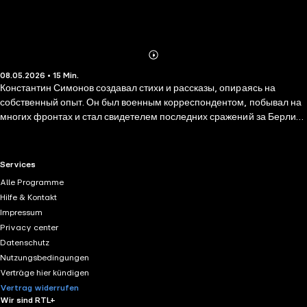
Abonnieren
Mehr
08.05.2026 • 15 Min.
Details
Константин Симонов создавал стихи и рассказы, опираясь на
собственный опыт. Он был военным корреспондентом, побывал на
многих фронтах и стал свидетелем последних сражений за Берлин,
поэтому его произведения такие пронзительные и искренние.
Рассказ «Малышка» знакомит читателя с очень мужественным
семнадцатилетним военфельдшером Марусей, которую за
RTL+ useful links.
Services
маленький рост прозвали Малышкой. Несмотря на юный возраст,
Alle Programme
она героически спасает раненых, рискует своей жизнью ради
Hilfe & Kontakt
других. Произведение входит в программу внеклассного чтения для
Impressum
основного образования, воспитывает патриотизм и любовь к
Privacy center
Родине.
Datenschutz
Nutzungsbedingungen
Verträge hier kündigen
Vertrag widerrufen
Wir sind RTL+