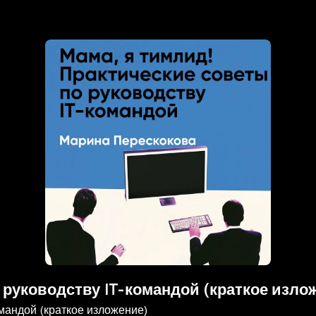
 руководству IT-командой (краткое изло
омандой (краткое изложение)