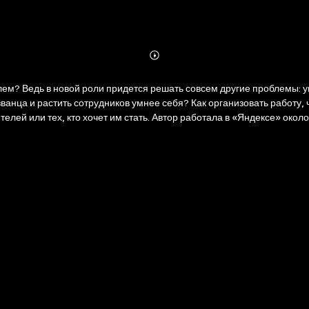
Abonnieren
Mehr
Details
ем? Ведь в новой роли придется решать совсем другие проблемы: у
званца и растить сотрудников умнее себя? Как организовать работу
й или тех, кто хочет им стать. Автор работала в «Яндексе» около 
л инструкцию — поэтому и появилась эта книга: концентрация личног