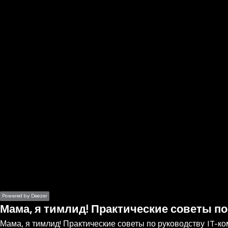
the
h page
 main
nt
the
ibility
ment
Powered by Deezer
Мама, я тимлид! Практические советы по
Мама, я тимлид! Практические советы по руководству IT-к