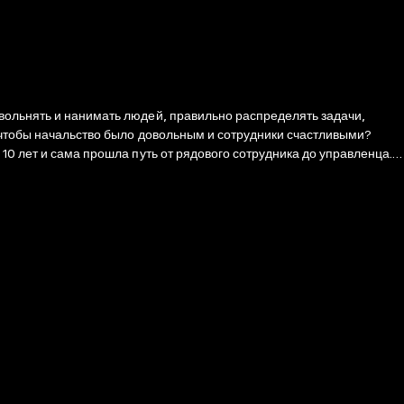
вольнять и нанимать людей, правильно распределять задачи,
, чтобы начальство было довольным и сотрудники счастливыми?
10 лет и сама прошла путь от рядового сотрудника до управленца.
о опыта, историй коллег из IT-индустрии и практичных идей из