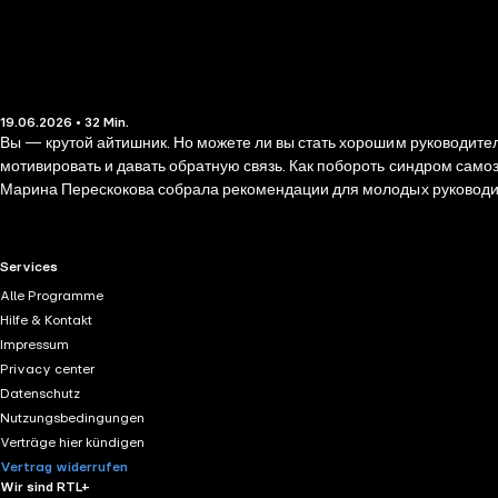
19.06.2026 • 32 Min.
Вы — крутой айтишник. Но можете ли вы стать хорошим руководител
мотивировать и давать обратную связь. Как побороть синдром само
Марина Перескокова собрала рекомендации для молодых руководителе
По словам Марины, этот путь был бы проще, если бы кто-то приложи
тематической литературы.
RTL+ useful links.
Services
Alle Programme
Hilfe & Kontakt
Impressum
Privacy center
Datenschutz
Nutzungsbedingungen
Verträge hier kündigen
Vertrag widerrufen
Wir sind RTL+