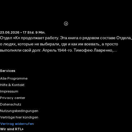
Abonnieren
Mehr
23.06.2026 • 17 Std. 9 Min.
Details
Отдел «К» продолжает работу. Эта книга о рядовом составе Отдела,
о людях, которые не выбирали, где и как им воевать, а просто
выполняли свой долг. Апрель 1944-го. Тимофею Лавренко,
призывнику полевого военкомата, через несколько дней предстоит
вступить в бой. Как сложится его судьба, куда выведут мальчишку
фронтовые дороги, можно лишь угадывать и предчувствовать. Но в
RTL+ useful links.
Services
судьбу и суеверия Тимка не верит, он верит только в Победу. На этот
Alle Programme
раз бойцы опергрупп Отдела «К» действуют на самом южном
Hilfe & Kontakt
фланге фронта. Днестровские плацдармы, Дунай, Югославия,
Impressum
далее везде…
Privacy center
Datenschutz
Nutzungsbedingungen
Verträge hier kündigen
Vertrag widerrufen
Wir sind RTL+