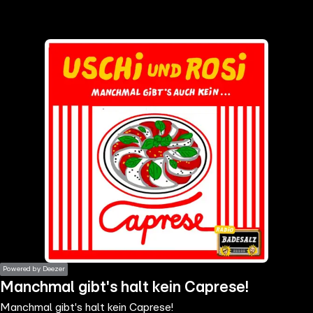
the
h page
 main
nt
the
ibility
ment
Powered by Deezer
Manchmal gibt's halt kein Caprese!
Manchmal gibt's halt kein Caprese!