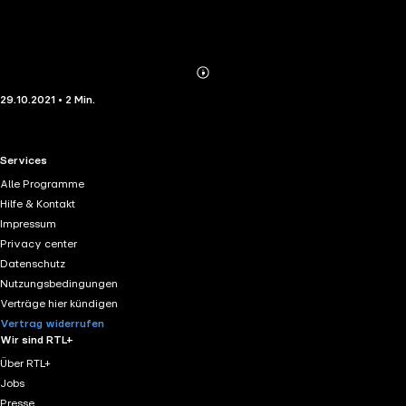
Abonnieren
Mehr
29.10.2021 • 2 Min.
Details
RTL+ useful links.
Services
Alle Programme
Hilfe & Kontakt
Impressum
Privacy center
Datenschutz
Nutzungsbedingungen
Verträge hier kündigen
Vertrag widerrufen
Wir sind RTL+
Über RTL+
Jobs
Presse