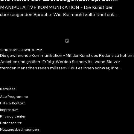
MANIPULATIVE KOMMUNIKATION - Die Kunst der
Wie Sie machtvolle Rhetorik gekonnt
überzeugenden Sprache: Wie Sie machtvolle Rhetorik
einsetzen, enorme Selbstsich
gekonnt einsetzen, enorme Selbstsich
Abonnieren
Mehr
18.10.2021 • 3 Std. 16 Min.
Details
Die gewinnende Kommunikation - Mit der Kunst des Redens zu hohem
Ansehen und großem Erfolg. Werden Sie nervös, wenn Sie vor
fremden Menschen reden müssen? Fällt es Ihnen schwer, Ihre
Meinung vor Anderen zu vertreten? Oder sind Sie schon Redner und
möchten Ihr Publikum bei Vorträgen von Anfang an in den Bann
ziehen und bis zum Ende mit Ihren Worten fesseln? Dann haben sie
RTL+ useful links.
Services
endlich das richtige Buch gefunden! Dieser Ratgeber bietet Ihnen
Alle Programme
simple und dennoch effektive Erfolgsstrategien aus den Bereichen
Hilfe & Kontakt
Persönlichkeitsentwicklung und Kommunikation, mit denen auch Sie
Impressum
mühelos zum ultimativen Profi-Redner werden und Menschen für
Privacy center
sich begeistern! Entdecken Sie die Vorteile ein überdurchschnittlich
Datenschutz
guter Redner zu sein: - Treten Sie voller Selbstsicherheit auf und
Nutzungsbedingungen
reagieren Sie schlagfertig und souverän auf Einwände und Kritik, -