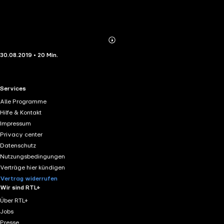
Abonnieren
Mehr
30.08.2019 • 20 Min.
Details
RTL+ useful links.
Services
Alle Programme
Hilfe & Kontakt
Impressum
Privacy center
Datenschutz
Nutzungsbedingungen
Verträge hier kündigen
Vertrag widerrufen
Wir sind RTL+
Über RTL+
Jobs
Presse