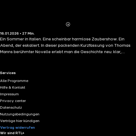
Abonnieren
Mehr
16.01.2026 • 27 Min.
Details
Ein Sommer in Italien. Eine scheinbar harmlose Zaubershow. Ein
Abend, der eskaliert. In dieser packenden Kurzfassung von Thomas
Manns berühmter Novelle erlebt man die Geschichte neu: klar,
konzentriert und dramaturgisch zugespitzt – ideal für alle, die den
Stoff verstehen wollen, ohne sich durch lange Textpassagen zu
kämpfen. Ein deutscher Urlaubsort gerät unter den Einfluss des
RTL+ useful links.
Services
unheimlichen Magiers Cipolla. Mit Wortgewalt und psychologischer
Alle Programme
Manipulation zwingt er sein Publikum in die Knie – bis der junge Kellner
Hilfe & Kontakt
Mario eine Grenze überschreitet, die niemand für möglich gehalten
Impressum
hätte. „Mario und der Zauberer“ – spannend und verständlich
Privacy center
nacherzählt in nur 25 Minuten. Perfekt für Schule, Abiturvorbereitung
Datenschutz
oder einen intensiven literarischen Abend.
Nutzungsbedingungen
Verträge hier kündigen
Vertrag widerrufen
Wir sind RTL+