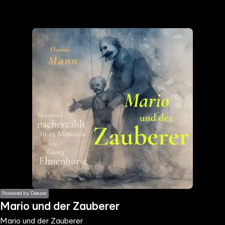
the
h page
 main
nt
the
ibility
ment
Powered by Deezer
Mario und der Zauberer
Mario und der Zauberer