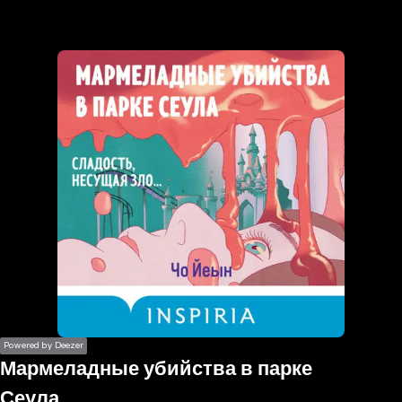
the
h page
 main
nt
the
ibility
ment
Powered by Deezer
Мармеладные убийства в парке
Сеула