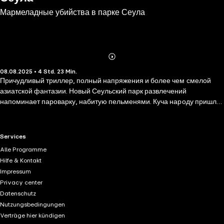
Мармеладные убийства в парке Сеула
Abonnieren
Mehr
08.08.2025 • 4 Std. 23 Min.
Details
Причудливый триллер, полный напряжения и более чем смелой
азиатской фантазии. Новый Сеульский парк развлечений
напоминает пароварку, набитую пельменями. Куча народу пришла
сюда за острыми ощущениями, прекрасным настроением и
приятными воспоминаниями. И никто не догадывается, что этот рай
аттракционов вот-вот превратится в место фантастического
RTL+ useful links.
Services
преступления. Которое совершит… продавец сладостей… Он
Alle Programme
выискивает в толпе людей, которые точно польстятся на его
Hilfe & Kontakt
странный товар — особый мармелад, исполняющий желания, если
Impressum
его съесть. Маленькой девочке торговец пообещал, что ее родители
Privacy center
больше никогда в жизни не будут ссориться, влюбленной паре —
Datenschutz
вечную любовь. И они ему поверили. А зря: на самом деле этот
Nutzungsbedingungen
мармелад — вовсе не исполнитель желаний, нет…
Verträge hier kündigen