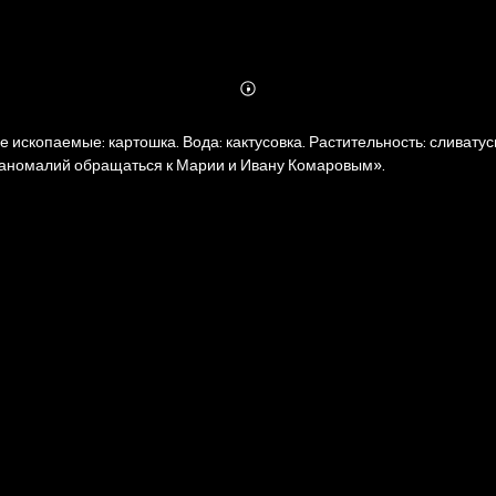
Abonnieren
Mehr
Details
 ископаемые: картошка. Вода: кактусовка. Растительность: слива
 аномалий обращаться к Марии и Ивану Комаровым».