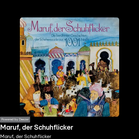
the
h page
 main
nt
the
ibility
ment
Powered by Deezer
Maruf, der Schuhflicker
Maruf, der Schuhflicker