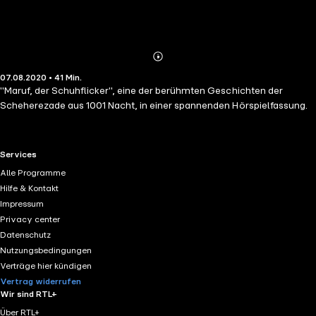
Abonnieren
Mehr
07.08.2020 • 41 Min.
Details
"Maruf, der Schuhflicker", eine der berühmten Geschichten der
Scheherezade aus 1001 Nacht, in einer spannenden Hörspielfassung.
RTL+ useful links.
Services
Alle Programme
Hilfe & Kontakt
Impressum
Privacy center
Datenschutz
Nutzungsbedingungen
Verträge hier kündigen
Vertrag widerrufen
Wir sind RTL+
Über RTL+