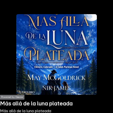
the
h page
 main
nt
the
ibility
ment
Powered by Deezer
Más allá de la luna plateada
Más allá de la luna plateada