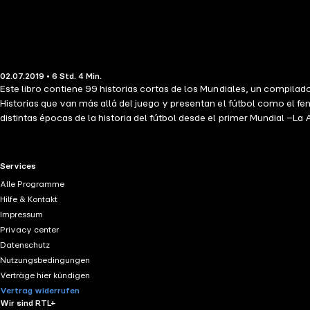
02.07.2019 • 6 Std. 4 Min.
Este libro contiene 99 historias cortas de los Mundiales, un compilad
Historias que van más allá del juego y presentan el fútbol como el fenó
distintas épocas de la historia del fútbol desde el primer Mundial –L
momento, con un toque de humor propio del desparpajo del fútbol, con 
RTL+ useful links.
Services
Alle Programme
Hilfe & Kontakt
Impressum
Privacy center
Datenschutz
Nutzungsbedingungen
Verträge hier kündigen
Vertrag widerrufen
Wir sind RTL+