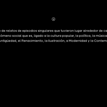
Abonnieren
Mehr
Details
o de relatos de episodios singulares que tuvieron lugar alrededor de 
meno social que es, ligado a la cultura popular, la política, la música
a Antigüedad, el Renacimiento, la Ilustración, a Modernidad y la Con
el rigor investigativo necesario, pero con límites en su desarrollo pa