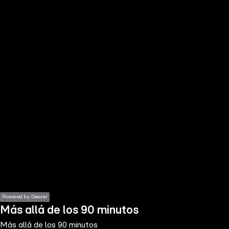
the
h page
 main
nt
the
ibility
ment
Powered by Deezer
Más allá de los 90 minutos
Más allá de los 90 minutos