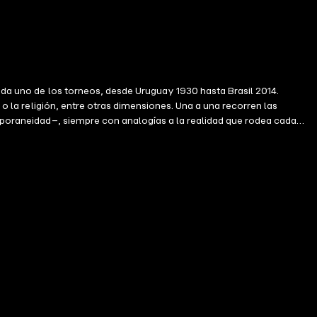
cada uno de los torneos, desde Uruguay 1930 hasta Brasil 2014.
 o la religión, entre otras dimensiones. Una a una recorren las
temporaneidad–, siempre con analogías a la realidad que rodea cada
ra dejar espacio suficiente a la imaginación de cada lector.