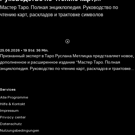
Мастер Таро. Полная энциклопедия. Руководство по
раскладов и трактовке символов
чтению карт, раскладов и трактовке символов
Abonnieren
Mehr
25.06.2026 • 19 Std. 36 Min.
Details
Признанный эксперт в Таро Руслана Метлицка представляет новое,
дополненное и расширенное издание "Мастер Таро. Полная
энциклопедия. Руководство по чтению карт, раскладов и трактовке
символов". Таро — это серьезная дисциплина, объединяющая весь
спектр оккультной традиции, включая мифологию, астрологию,
нумерологию, алхимию, каббалу. Но это и нечто несоизмеримо
RTL+ useful links.
Services
большее — это мощнейший информационный канал,
Alle Programme
открывающий знания, накопленные человечеством на протяжении
Hilfe & Kontakt
всей истории. Значения карт в книге "Мастер Таро. Полная
Impressum
энциклопедия. Руководство по чтению карт, раскладов и трактовке
Privacy center
символов" приводятся по колоде Артура Уэйта — классической
Datenschutz
колоде-первоисточнику, от которой происходит большинство
Nutzungsbedingungen
современных колод. Автор предлагает вам подробные схемы