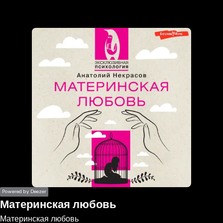
the
h page
 main
nt
the
ibility
ment
Powered by Deezer
Материнская любовь
Материнская любовь