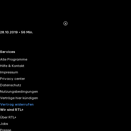
Abonnieren
Mehr
28.10.2019 • 56 Min.
Details
RTL+ useful links.
Services
Alle Programme
Hilfe & Kontakt
Impressum
Privacy center
Datenschutz
Nutzungsbedingungen
Verträge hier kündigen
Vertrag widerrufen
Wir sind RTL+
Über RTL+
Jobs
Presse