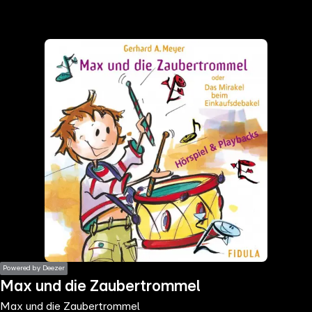
the
h page
 main
nt
the
ibility
ment
Powered by Deezer
Max und die Zaubertrommel
Max und die Zaubertrommel