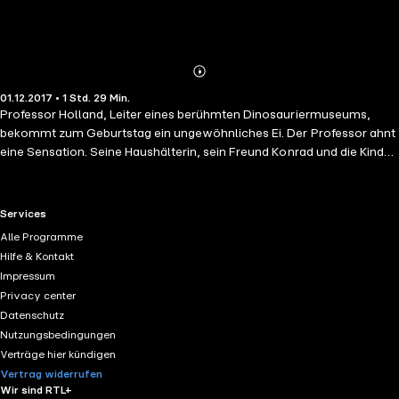
Abonnieren
Mehr
01.12.2017 • 1 Std. 29 Min.
Details
Professor Holland, Leiter eines berühmten Dinosauriermuseums,
bekommt zum Geburtstag ein ungewöhnliches Ei. Der Professor ahnt
eine Sensation. Seine Haushälterin, sein Freund Konrad und die Kinder
Lisa und Sebastian fiebern mit. Zu ihrer Überraschung erfahren sie,
dass die urweltlichen Dinosaurier, die einst die Erde bevölkerten,
doch nicht ganz ausgestorben sind... Ingrid Uebe ist eine deutsche
RTL+ useful links.
Services
Schriftstellerin. Sie wuchs in Essen auf und arbeitete nach dem Abitur
Alle Programme
als Kulturredakteurin bei der Neuen Ruhr Zeitung, als Pressereferentin
Hilfe & Kontakt
und freie Journalistin. 1977 erschien ihr erstes Kinderbuch. Heute ist
Impressum
sie freie Autorin vieler erfolgreicher Kinderbücher, die in zahlreiche
Privacy center
Sprachen übersetzt und vielfach ausgezeichnet wurden.
Datenschutz
Nutzungsbedingungen
Verträge hier kündigen
Vertrag widerrufen
Wir sind RTL+