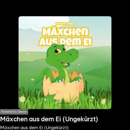
the
h page
 main
nt
the
ibility
ment
Powered by Deezer
Mäxchen aus dem Ei (Ungekürzt)
Mäxchen aus dem Ei (Ungekürzt)