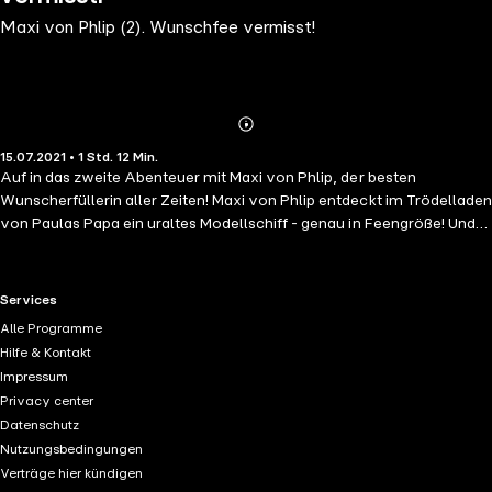
Maxi von Phlip (2). Wunschfee vermisst!
Abonnieren
Mehr
15.07.2021 • 1 Std. 12 Min.
Details
Auf in das zweite Abenteuer mit Maxi von Phlip, der besten
Wunscherfüllerin aller Zeiten! Maxi von Phlip entdeckt im Trödelladen
von Paulas Papa ein uraltes Modellschiff - genau in Feengröße! Und
es kommt noch besser: Auf dem Segelschiff ist eine geheimnisvolle
Truhe, die Maxi an die Feenwelt erinnert. Was verbirgt sich wohl
darin? Plötzlich verschwindet Maxi spurlos. Und Paula muss die
RTL+ useful links.
Services
strengen Oberfeen um Hilfe bitten. Schließlich gilt es hier eine kleine
Alle Programme
Fee zu retten!
Hilfe & Kontakt
Impressum
Privacy center
Datenschutz
Nutzungsbedingungen
Verträge hier kündigen