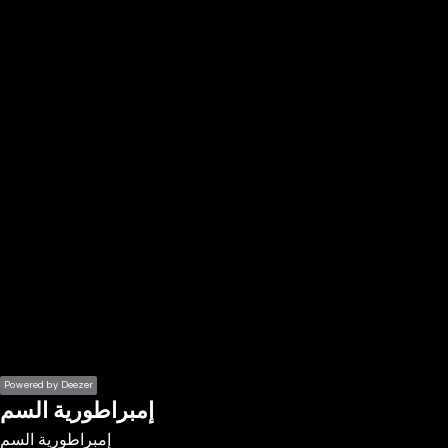
the
h page
 main
nt
the
ibility
ment
Powered by Deezer
إمبراطورية السم
إمبراطورية السم