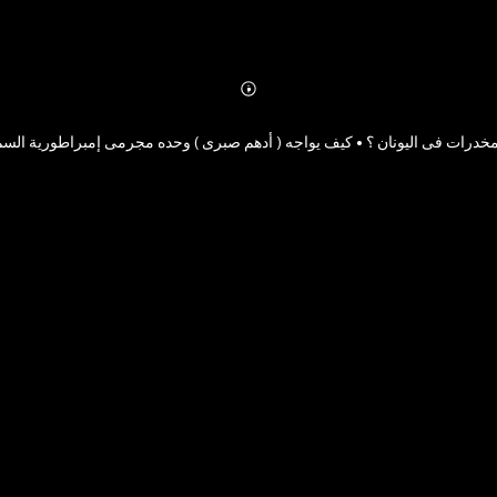
Abonnieren
Mehr
Details
خدرات فى اليونان ؟ • كيف يواجه ( أدهم صبرى ) وحده مجرمى إمبراطورية السم ا