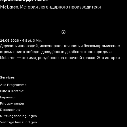
McLaren. История легендарного производителя
Abonnieren
Mehr
24.06.2026 • 4 Std. 3 Min.
Details
Дерзость инноваций, инженерная точность и бескомпромиссное
стремление к победе, доведённые до абсолютного предела.
McLaren — это имя, рождённое на гоночной трассе. Это история
прорывов и смелых решений, определивших ДНК McLaren. Она
рассказывает о том, как гоночные амбиции превратились в
лабораторию передовых технологий, где каждый болид и каждый
RTL+ useful links.
Services
дорожный автомобиль становились экспериментом, меняющим
Alle Programme
будущее индустрии. Здесь нет ностальгии ради ностальгии —
Hilfe & Kontakt
только движение вперед, культ эффективности и стремление
Impressum
выжать максимум из формы, материалов и скорости. Это хроника
Privacy center
бренда, для которого инновация всегда важнее компромисса, а
Datenschutz
победа — результат точного расчёта и инженерной дерзости.
Nutzungsbedingungen
Verträge hier kündigen