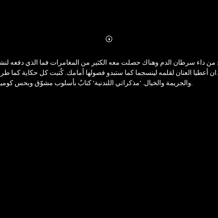
Abonnieren
Mehr
Details
 أعطيا العنان لقلمه لينسجما كما ستبدو فصولها أمامك. كُتبت كل حكاية كما طرأت
والجريمة والخيال. 'مذكراتي اللندنية' كتابٌ بأسلوب مشوّق وبحس كوميدي أقرب للقصص والحكايا منه للمغامرة فلن تستطيع تركه حتى الانتهاء منه تمامًا.