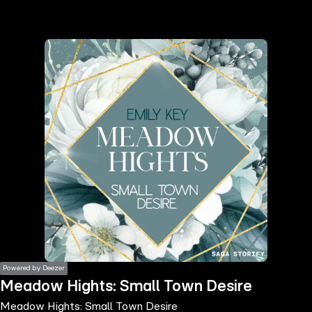
the
h page
 main
nt
the
ibility
ment
Powered by Deezer
Meadow Hights: Small Town Desire
Meadow Hights: Small Town Desire