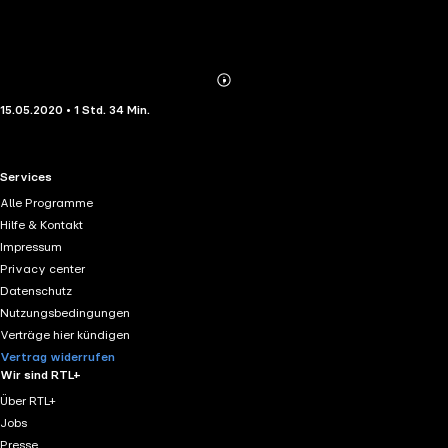
Abonnieren
Mehr
15.05.2020 • 1 Std. 34 Min.
Details
RTL+ useful links.
Services
Alle Programme
Hilfe & Kontakt
Impressum
Privacy center
Datenschutz
Nutzungsbedingungen
Verträge hier kündigen
Vertrag widerrufen
Wir sind RTL+
Über RTL+
Jobs
Presse