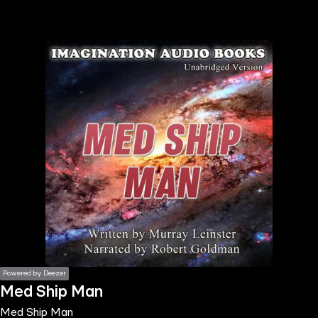
the
h page
 main
nt
the
ibility
ment
Powered by Deezer
Med Ship Man
Med Ship Man