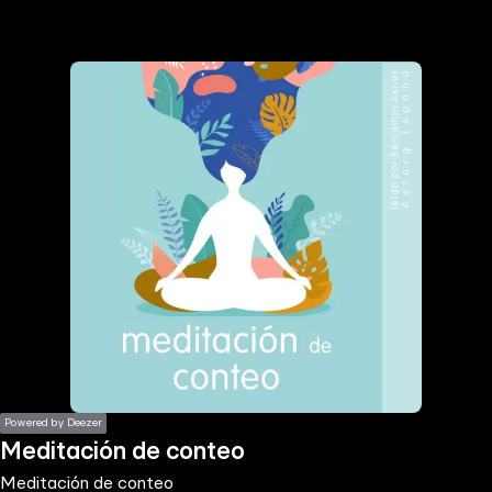
the
h page
 main
nt
the
ibility
ment
Powered by Deezer
Meditación de conteo
Meditación de conteo