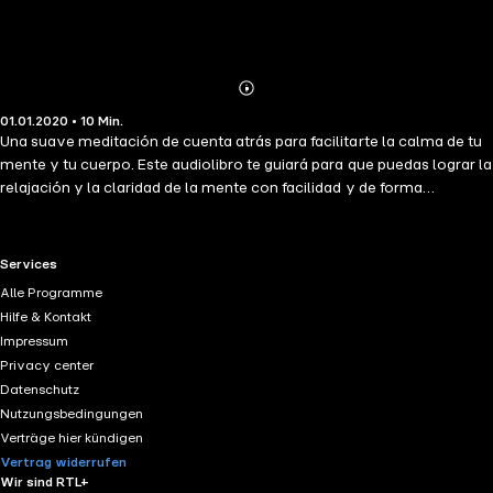
Abonnieren
Mehr
01.01.2020 • 10 Min.
Details
Una suave meditación de cuenta atrás para facilitarte la calma de tu
mente y tu cuerpo. Este audiolibro te guiará para que puedas lograr la
relajación y la claridad de la mente con facilidad y de forma
perfectamente controlada. Los beneficios de este ejercicio aumentan
con la regularidad de la práctica.
RTL+ useful links.
Services
Alle Programme
Hilfe & Kontakt
Impressum
Privacy center
Datenschutz
Nutzungsbedingungen
Verträge hier kündigen
Vertrag widerrufen
Wir sind RTL+