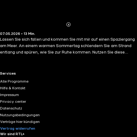
Abonnieren
Mehr
07.05.2026 • 13 Min.
Details
Lassen Sie sich fallen und kommen Sie mit mir auf einen Spaziergang
am Meer. An einem warmen Sommertag schlendern Sie am Strand
entlang und spüren, wie Sie zur Ruhe kommen. Nutzen Sie diese
Meditation, um Ihnen im Alltag Momente der tiefen Entspannung und
Erholung zu schenken. Nach dieser Meditation fühlen Sie sich wach,
frisch und fokussiert.
RTL+ useful links.
Services
Alle Programme
Hilfe & Kontakt
Impressum
Privacy center
Datenschutz
Nutzungsbedingungen
Verträge hier kündigen
Vertrag widerrufen
Wir sind RTL+