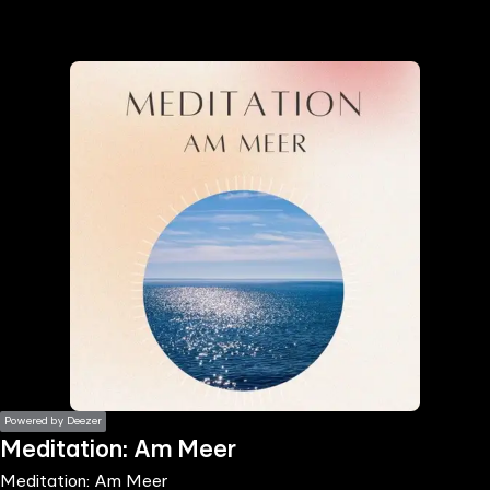
the
h page
 main
nt
the
ibility
ment
Powered by Deezer
Meditation: Am Meer
Meditation: Am Meer