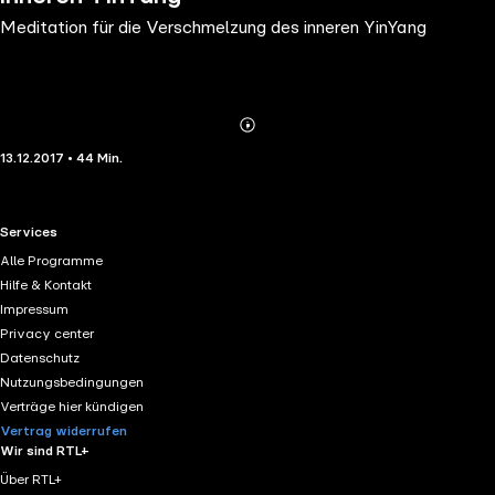
Meditation für die Verschmelzung des inneren YinYang
Abonnieren
Mehr
13.12.2017 • 44 Min.
Details
RTL+ useful links.
Services
Alle Programme
Hilfe & Kontakt
Impressum
Privacy center
Datenschutz
Nutzungsbedingungen
Verträge hier kündigen
Vertrag widerrufen
Wir sind RTL+
Über RTL+