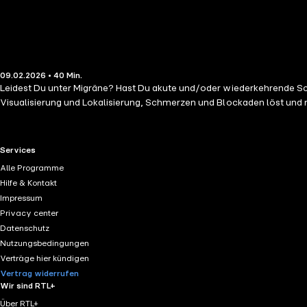
09.02.2026 • 40 Min.
Leidest Du unter Migräne? Hast Du akute und/oder wiederkehrende Sch
Visualisierung und Lokalisierung, Schmerzen und Blockaden löst und re
RTL+ useful links.
Services
Alle Programme
Hilfe & Kontakt
Impressum
Privacy center
Datenschutz
Nutzungsbedingungen
Verträge hier kündigen
Vertrag widerrufen
Wir sind RTL+
Über RTL+