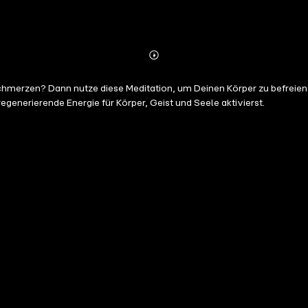
Abonnieren
Mehr
Details
merzen? Dann nutze diese Meditation, um Deinen Körper zu befreien. I
generierende Energie für Körper, Geist und Seele aktivierst.