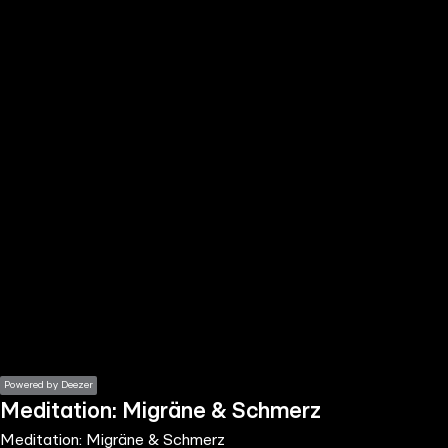
the
h page
 main
nt
the
ibility
ment
Powered by Deezer
Meditation: Migräne & Schmerz
Meditation: Migräne & Schmerz