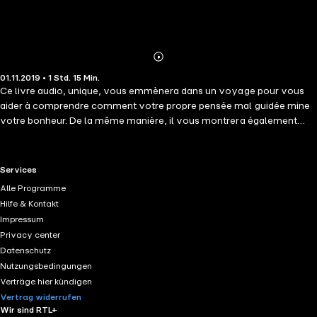
Abonnieren
Mehr
01.11.2019 • 1 Std. 15 Min.
Details
Ce livre audio, unique, vous emmènera dans un voyage pour vous
aider à comprendre comment votre propre pensée mal guidée mine
votre bonheur. De la même manière, il vous montrera également
comment façonner vos pensées pour récupérer votre bonheur et
favoriser un sentiment de bien-être en vous.
RTL+ useful links.
Services
Alle Programme
Hilfe & Kontakt
Impressum
Privacy center
Datenschutz
Nutzungsbedingungen
Verträge hier kündigen
Vertrag widerrufen
Wir sind RTL+