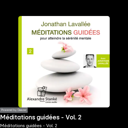
the
h page
 main
nt
the
ibility
ment
Powered by Deezer
Méditations guidées - Vol. 2
Méditations guidées - Vol. 2